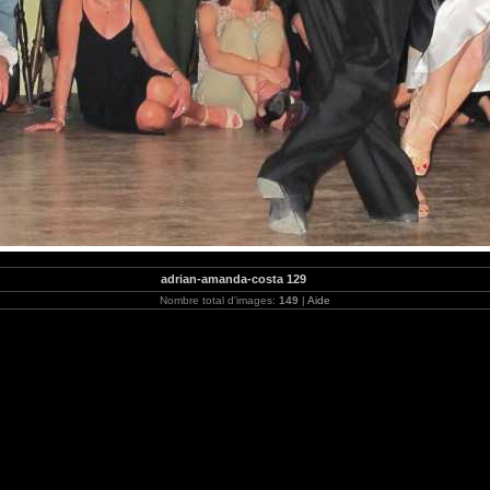
adrian-amanda-costa 129
Nombre total d'images:
149
|
Aide