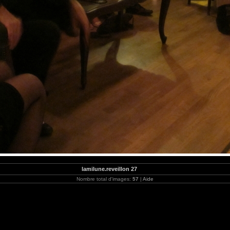
lamilune.reveillon 27
Nombre total d'images:
57
|
Aide