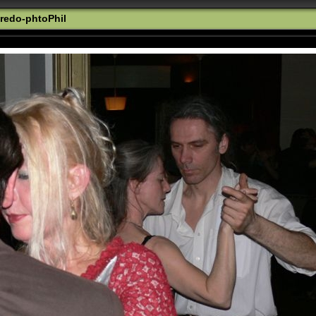
redo-phtoPhil